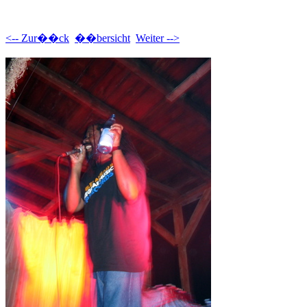
<-- Zur��ck
��bersicht
Weiter -->