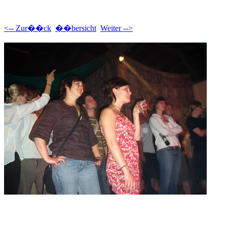
<-- Zur��ck
��bersicht
Weiter -->