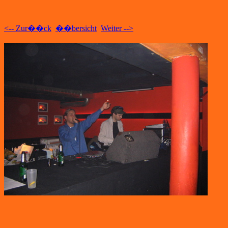
<-- Zur��ck
��bersicht
Weiter -->