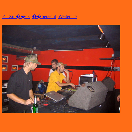
<-- Zur��ck
��bersicht
Weiter -->