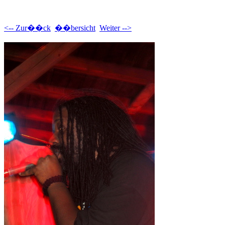
<-- Zur��ck
��bersicht
Weiter -->